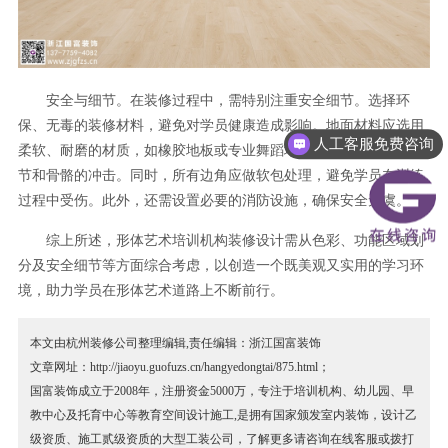
安全与细节。在装修过程中，需特别注重安全细节。选择环
保、无毒的装修材料，避免对学员健康造成影响。地面材料应选用
人工客服免费咨询
柔软、耐磨的材质，如橡胶地板或专业舞蹈地板，以减少运动对关
节和骨骼的冲击。同时，所有边角应做软包处理，避免学员在训练
过程中受伤。此外，还需设置必要的消防设施，确保安全无虞。
综上所述，形体艺术培训机构装修设计需从色彩、功能区域划
分及安全细节等方面综合考虑，以创造一个既美观又实用的学习环
境，助力学员在形体艺术道路上不断前行。
本文由杭州装修公司整理编辑,责任编辑：浙江国富装饰
文章网址：http://jiaoyu.guofuzs.cn/hangyedongtai/875.html；
国富装饰成立于2008年，注册资金5000万，专注于培训机构、幼儿园、早
教中心及托育中心等教育空间设计施工,是拥有国家颁发室内装饰，设计乙
级资质、施工贰级资质的大型工装公司，了解更多请咨询在线客服或拨打