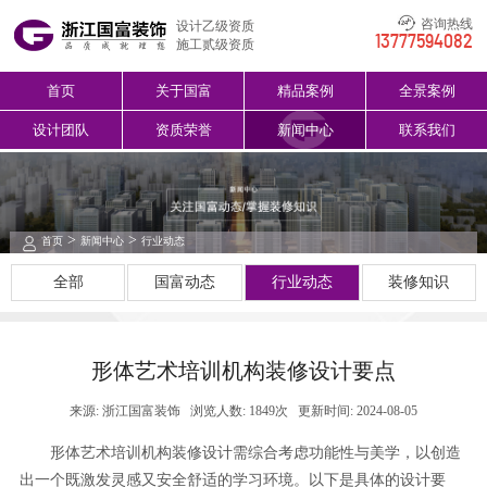
咨询热线
设计乙级资质
13777594082
施工贰级资质
首页
关于国富
精品案例
全景案例
设计团队
资质荣誉
新闻中心
联系我们
>
>
首页
新闻中心
行业动态
全部
国富动态
行业动态
装修知识
形体艺术培训机构装修设计要点
来源: 浙江国富装饰
浏览人数: 1849次
更新时间: 2024-08-05
形体艺术培训机构装修设计需综合考虑功能性与美学，以创造
出一个既激发灵感又安全舒适的学习环境。以下是具体的设计要