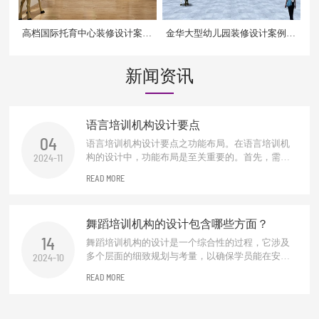
高档国际托育中心装修设计案例
金华大型幼儿园装修设计案例效
效果图
果图
新闻资讯
语言培训机构设计要点
04
语言培训机构设计要点之功能布局。在语言培训机
构的设计中，功能布局是至关重要的。首先，需要
2024-11
合理规划教学区、休息区、交流区及行政办公区。
READ MORE
教学区应配备先进的教学设备和舒适的座椅，以营
造良好的学习环境。休息区则应提供舒适的沙发和
阅读角落，便于学员在学习间隙进行放松。交流区
舞蹈培训机构的设计包含哪些方面？
可设置圆桌或吧台式座椅，促进学员之间...
14
舞蹈培训机构的设计是一个综合性的过程，它涉及
多个层面的细致规划与考量，以确保学员能在安
2024-10
全、专业且富有启发性的环境中学习舞蹈艺术。以
READ MORE
下是该设计过程涵盖的主要方面：空间规划与布
局。首先，需根据机构规模、课程种类及学员年龄
层合理规划教学区域、更衣室、休息区、储物间及