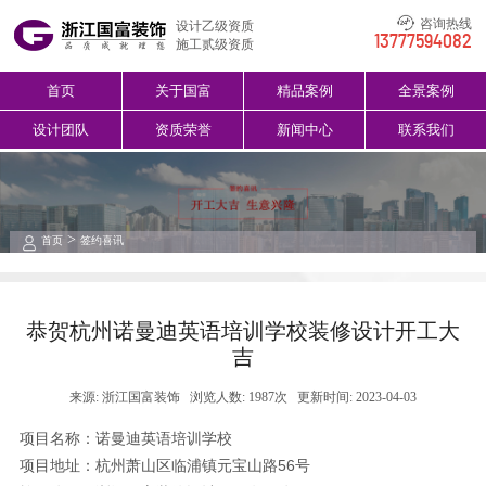
咨询热线
设计乙级资质
13777594082
施工贰级资质
首页
关于国富
精品案例
全景案例
设计团队
资质荣誉
新闻中心
联系我们
>
首页
签约喜讯
恭贺杭州诺曼迪英语培训学校装修设计开工大
吉
来源: 浙江国富装饰
浏览人数: 1987次
更新时间: 2023-04-03
项目名称：诺曼迪英语培训学校
项目地址：杭州萧山区临浦镇元宝山路56号