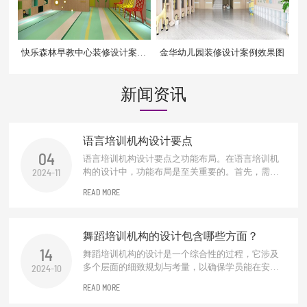
快乐森林早教中心装修设计案例
金华幼儿园装修设计案例效果图
效果图
新闻资讯
语言培训机构设计要点
04
语言培训机构设计要点之功能布局。在语言培训机
构的设计中，功能布局是至关重要的。首先，需要
2024-11
合理规划教学区、休息区、交流区及行政办公区。
READ MORE
教学区应配备先进的教学设备和舒适的座椅，以营
造良好的学习环境。休息区则应提供舒适的沙发和
阅读角落，便于学员在学习间隙进行放松。交流区
舞蹈培训机构的设计包含哪些方面？
可设置圆桌或吧台式座椅，促进学员之间...
14
舞蹈培训机构的设计是一个综合性的过程，它涉及
多个层面的细致规划与考量，以确保学员能在安
2024-10
全、专业且富有启发性的环境中学习舞蹈艺术。以
READ MORE
下是该设计过程涵盖的主要方面：空间规划与布
局。首先，需根据机构规模、课程种类及学员年龄